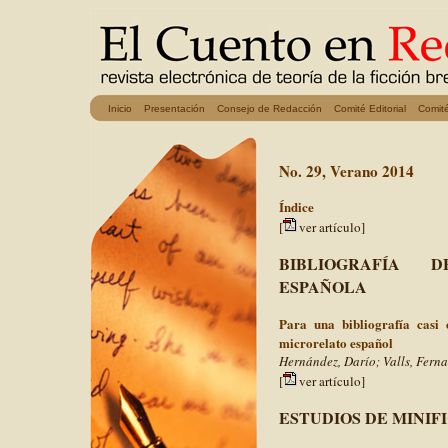
Inicio
Presentación
Consejo de Redacción
Comité Editorial
Comit
No. 29, Verano 2014
Índice
[
ver artículo]
BIBLIOGRAFÍA 
ESPAÑOLA
Para una bibliografía casi 
microrelato español
Hernández, Darío
;
Valls, Fern
[
ver artículo]
ESTUDIOS DE MINIF