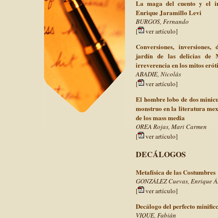
La maga del cuento y el in
Enrique Jaramillo Levi
BURGOS, Fernando
[
ver artículo]
Conversiones, inversiones,
jardín de las delicias de
irreverencia en los mitos erót
ABADIE, Nicolás
[
ver artículo]
El hombre lobo de dos minicu
monstruo en la literatura me
de los mass media
OREA Rojas, Mari Carmen
[
ver artículo]
DECÁLOGOS
Metafísica de las Costumbres
GONZÁLEZ Cuevas, Enrique Á
[
ver artículo]
Decálogo del perfecto minificc
VIQUE, Fabián